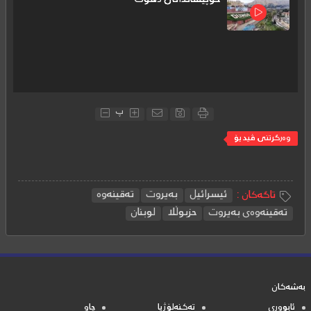
پ
وه‌رگرتنی ڤیدیۆ
ئیسرائیل
بەیروت
تەقینەوە
تاگەکان :
تەقینەوەى بەیروت
حزبوڵلا
لوبنان
بەشەکان
ئابووری
تەکنەلۆژیا
چاو