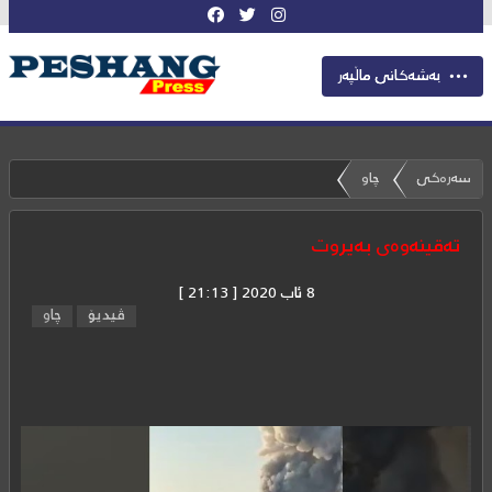
بەشەکانی ماڵپەر
سەرەکی
چاو
تەقینەوەى بەیروت
8 ئاب 2020 [ 21:13 ]
ڤیدیۆ
چاو