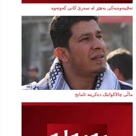
تەقینەوەیەکی بەهێز لە سەرێ کانی کەوتەوە
ماڵی چالاکوانێک دەکریتە ئامانج