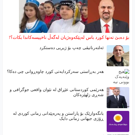
بۆ دەبێ تەنها کورد باس لەپێکەوەژیان لەگەڵ ناخپیسەکاندا بکات؟!
ئەلتەرناتیڤی چەپ بۆ ژیریی دەستکرد
هەر بەڕاستی سەرکردایەتی کورد چاوەڕوانی چی دەکا؟
هەرێمی كوردستانی عێڕاق لە نێوان واقعی جوگرافی و
شەڕی زلهێزەكان
بانگەوازێک بۆ پاراستن و پەرەپێدانی زمانی کوردی لە
ڕۆژی جیهانی زمانی دایک