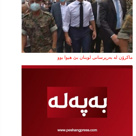
ماکرۆن لە بەرپرسانی لوبنان بێ هیوا بوو