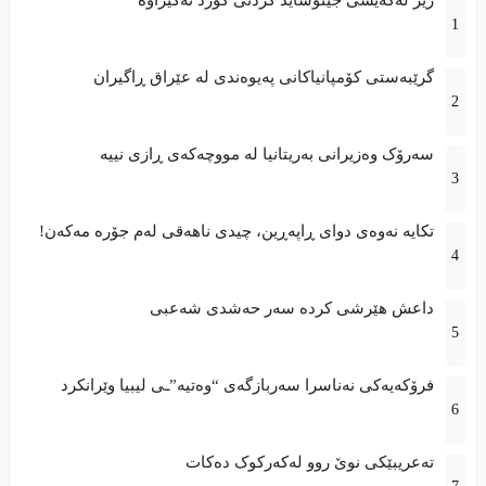
رێز لەکەیسى جینۆساید کردنى کورد نەگیراوە
گرێبەستی کۆمپانیاکانی پەیوەندی لە عێراق ڕاگیران
سەرۆک وەزیرانی بەریتانیا لە مووچەکەی ڕازی نییە
تکایە نەوەی دوای ڕاپەڕین، چیدی ناهەقی لەم جۆرە مەکەن!
داعش هێرشی کردە سەر حەشدی شەعبی
فرۆکەیەکى نەناسرا سەربازگەى “وەتیە”ـى لیبیا وێرانکرد
تەعریبێکى نوێ روو لەکەرکوک دەکات