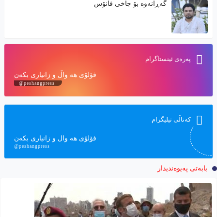
گەڕانەوە بۆ چاخی فانۆس
په‌ره‌ی ئینستاگرام
فۆلۆی هه‌ واڵ و زانیاری بكه‌ن
@peshangpress
کەناڵی تیلیگرام
فۆلۆی هه‌ وال و زانیاری بكه‌ن
@peshangpress
بابەتی پەیوەندیدار