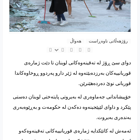
رۆژهەڵاتى ناوەڕاست
هەواڵ
پ
دوای سێ ڕۆژ لە تەقینەوەکانی لوبنان تا دێت ژمارەی
قوربانییەکان بەرزدەبێتەوە لە ژێر دارو پەردوو ڕوخاوەکاندا
قوربانی نوێ دەردەهێنرێن.
خۆپیشاندانی جەماوەری لە بەیروتی پایتەختی لوبنان دەستی
پێکرد و داوای لێپێجینەوە دەکەن لە حکومەت و بەڕێوەبەری
بەندەری بەیروت.
ئەمەش لە کاتێکدایە ژمارەی قوربانییەکانی تەقینەوەکەو