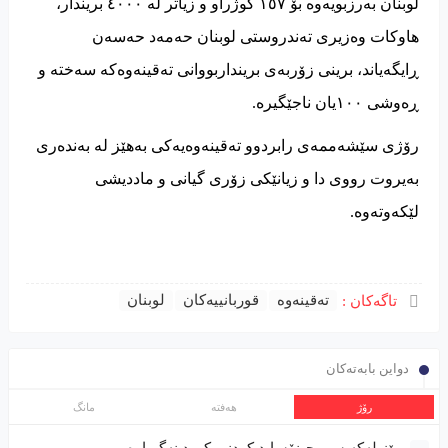
لوبنان بەرزبویەوە بۆ ١٥٧ کوژراو و زیاتر لە ٤٠٠٠ بریندار،
هاوکات وەزیری تەندروستی لوبنان حەمەد حەسەن
ڕایگەیاند، برینی زۆربەی برینداربووانی تەقینەوەكە سەختە و
ڕەوشی ١٠٠یان ناجێگیرە.
رۆژی سێشەممەی رابردوو تەقینەوەیەكی بەهێز لە بەندەری
بەیروت رووی دا و زیانێكی زۆری گیانی و ماددیشی
لێكەوتەوە.
تەقینەوە
قوربانییەکان
لوبنان
تاگەکان :
دواین بابەتەکان
رۆژ
هەفتە
مانگ