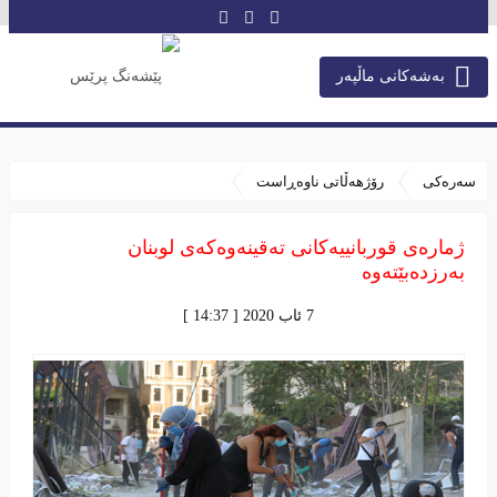
بەشەکانی ماڵپەر
سەرەکی
رۆژهەڵاتى ناوەڕاست
ژمارەی قوربانییەکانی تەقینەوەکەی لوبنان
بەرزدەبێتەوە
7 ئاب 2020 [ 14:37 ]