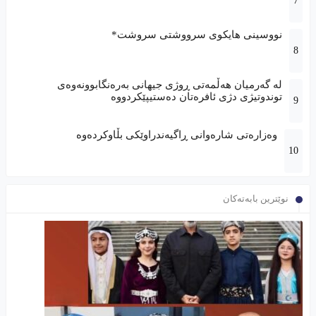
نووسینی هایکوی سرووشتی سروشت*
لە گەرمیان هەڵمەتی ڕوژی جیهانی بەرەنگابوونەوەی
توندوتیژی دژی ئافرەتان دەستیپێکردووە
وەزارەتی شارەوانی ڕاگیەندراوێکی بڵاوکردەوە
نوێترین بابەتەکان