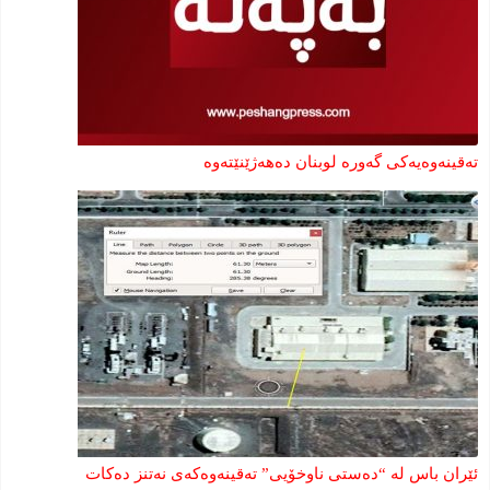
تەقینەوەیەکی گەورە لوبنان دەهەژێنێتەوە
ئێران باس لە “دەستى ناوخۆیی” تەقینەوەکەى نەتنز دەکات