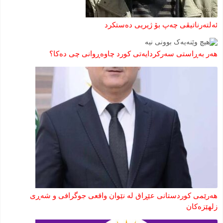
ئەلتەرناتیڤی چەپ بۆ ژیریی دەستکرد
هەر بەڕاستی سەرکردایەتی کورد چاوەڕوانی چی دەکا؟
هەرێمی كوردستانی عێڕاق لە نێوان واقعی جوگرافی و شەڕی
زلهێزەكان