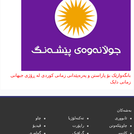
بانگەوازێک بۆ پاراستن و پەرەپێدانی زمانی کوردی لە ڕۆژی جیهانی
زمانی دایک
بەشەکان
ئابووری
تەکنەلۆژیا
چاو
چاوپێکەوتن
راپۆرت
ڤیدیۆ
کلتوور
گرافیک
گەلەری