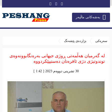
بەشەکانی ماڵپەر
سەرەکی
بژاردەی پێشەنگ
لە گەرمیان هەڵمەتی ڕوژی جیهانی بەرەنگابوونەوەی
توندوتیژی دژی ئافرەتان دەستیپێکردووە
30 تشرینی دووەم 2023 [ 1:42 ]