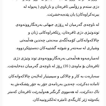
دژی ستەم و زۆڵمی ئافرەتان و نازناوی ( پەپوله له
بیرنەکراوەکان) یان پێدەبەخشرێت.
له ناوچەی گەرمیان له ڕۆژی جیهانی بەرەنگاروونەوەی
توندوتیژی دژی ئافرەتان، ڕێکخراوەکانی ژنان و
چالاکەوانەکانی کۆمەڵگەی مەدەنی چەندین هەڵمەتی
وشیاری له سەنتەر و شوێنە گشتییەکان دەستپێکردووە.
لەمبارەیەوه هەڵمەتی بەرەنگاربوونەوەی توند وتیژی دژی
ئافرەتان بۆ ماوەی ( 16) ڕۆژ له ناوچەی گەرمیان دەخایەنێت.
سەبارەت بە کار و چالاکی و سیمینیار لەلایەن چالاکەوانەکان
ئاماده دەکرێت، چەندین بەرنامەی جۆر بە جۆر پێشکەش بە
تاک دەکرێت، له هەمووی گرنگتر هەوڵبدرێت ئافرەتان کەمتر
بکەوێته ژێر کاریگەی ئامێرە ئەلکترونییەکان.