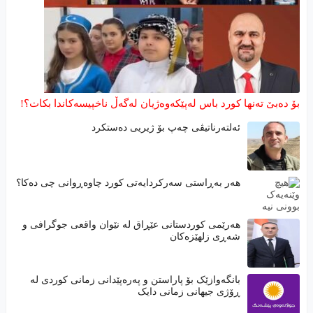
بۆ دەبێ تەنها کورد باس لەپێکەوەژیان لەگەڵ ناخپیسەکاندا بکات؟!
ئەلتەرناتیڤی چەپ بۆ ژیریی دەستکرد
هەر بەڕاستی سەرکردایەتی کورد چاوەڕوانی چی دەکا؟
هەرێمی كوردستانی عێڕاق لە نێوان واقعی جوگرافی و
شەڕی زلهێزەكان
بانگەوازێک بۆ پاراستن و پەرەپێدانی زمانی کوردی لە
ڕۆژی جیهانی زمانی دایک