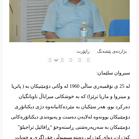
بژاردەی پێشەنگ
راپۆرت
پ
سیروان سلێمان:
له 25 ی نۆڤمبەری ساڵی 1960 له وڵاتی دۆمێنیکان بە ( پاتریا
و مینروا و ماریا ترێزا) کە بە خوشکانی میراباڵ ناوبانگیان
دەرکرد بوو، هەر سێکیان بە مێردەکانیانەوە دژی دیکتاتۆری
دۆمێنیکان بوونەوە لەلایەن دەست و پەیوەندی دیکتاتۆرەکانی
دۆمێنیکان بە سەرپەرەشتی ڕاستەوخۆ “ڕافائیل تراجیلۆ”
کوژران، دوای کوژرانی دەبنە سیمبوڵی خۆڕاگری و خەبات