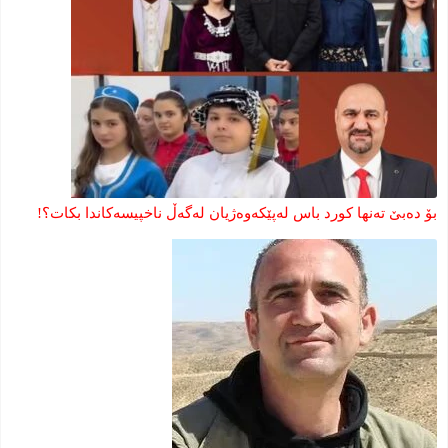
بۆ دەبێ تەنها کورد باس لەپێکەوەژیان لەگەڵ ناخپیسەکاندا بکات؟!