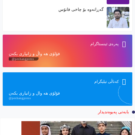
گەڕانەوە بۆ چاخی فانۆس
په‌ره‌ی ئینستاگرام
فۆلۆی هه‌ واڵ و زانیاری بكه‌ن
@peshangpress
کەناڵی تیلیگرام
فۆلۆی هه‌ وال و زانیاری بكه‌ن
@peshangpress
بابەتی پەیوەندیدار