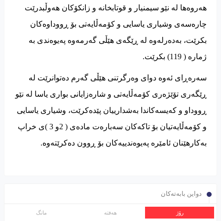
هەروەها له نێو سیمنیار و قوتابخانە و زانکۆکان هەوڵبدرێت
چارەسەی وشیاری یاسایی و کۆمەڵایەتی بۆ ڕووداوەکان
بکرێت، بەدەرلەوە له ڕێگەی هێڵی گەرمەوە پەیوەندی بە
ژمارە ( 119)‌ بکرێت.
سەرەڕای ئەوە دوای وەرگرتنی هێڵی گەرم دەتوانرێت له
ڕێگەری تۆێژەری کۆمەڵایەتی و شارەزایانی بواری یاسا له نێو
ڕووداو و کەیسەکاندا بەشدارییان پێدەکرێت، وشیاری یاسایی
و کۆمەڵایەتیان بۆ تاکەکان سەبارەت مادەی ( 2و 3 )ی خراپ
بەکارهێنان ئامێره پەیوەندییەکان بۆ ڕوون دەکرێتەوە.
دواین بابەتەکان
رۆژ
هەفتە
مانگ