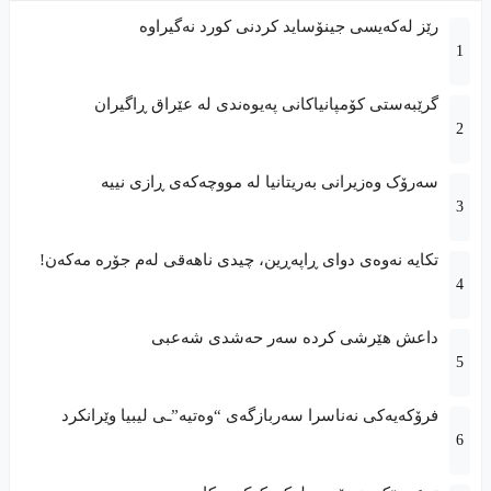
رێز لەکەیسى جینۆساید کردنى کورد نەگیراوە
گرێبەستی کۆمپانیاکانی پەیوەندی لە عێراق ڕاگیران
سەرۆک وەزیرانی بەریتانیا لە مووچەکەی ڕازی نییە
تکایە نەوەی دوای ڕاپەڕین، چیدی ناهەقی لەم جۆرە مەکەن!
داعش هێرشی کردە سەر حەشدی شەعبی
فرۆکەیەکى نەناسرا سەربازگەى “وەتیە”ـى لیبیا وێرانکرد