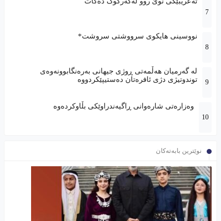
تەعریبێکى نوێ روو لەکەرکوک دەکات
نووسینی هایکوی سرووشتی سروشت*
لە گەرمیان هەڵمەتی ڕوژی جیهانی بەرەنگابوونەوەی
توندوتیژی دژی ئافرەتان دەستیپێکردووە
وەزارەتی شارەوانی ڕاگیەندراوێکی بڵاوکردەوە
نوێترین بابەتەکان